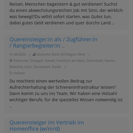
Reisen, Menschen begeistern & gut verdienen! Suchst
du einen abwechslungsreichen Job mit Sinn, der wirklich
was bewegt?Du willst sofort starten, was Gutes tun,
dabei gutes Geld verdienen und quer durchs Land ..
Quereinsteiger:in als / Zugführer:in
/ Rangierbegleiter:in ..
01.08.2026
|
Deutsche Bahn AG Region West
|
Karlsruhe, Stuttgart, Kassel, Frankfurt am Main, Darmstadt, Hamm,
Bielefeld, Köln, Düsseldorf, Duisb
|
Vollzeit
Du möchtest einen wertvollen Beitrag zur
Aufrechterhaltung der Schieneninfrastruktur leisten?
Dann komm zu uns ins Team. Wir haben eine Vielzahl
wichtiger Berufe, für die spezielles Wissen notwendig ist.
..
Quereinsteiger im Vertrieb im
Homeoffice (w/m/d)