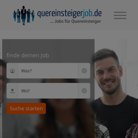
finde deinen Job
Was?
Wo?
Suche starten