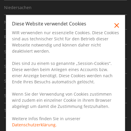
Niedersachen
Nordrhein Westfalen
Diese Website verwendet Cookies
WIR verwenden nur essenzielle Cookies. Diese Cookies
Rheinland-pfalz
sind aus technischer Sicht für den Betrieb dieser
Webseite notwendig und können daher nicht
deaktiviert werden.
Saarland
Dies sind zu einem so genannte „Session-Cookies“.
Sachsen
Diese werden beim Anlegen eines Accounts bzw.
einer Anzeige benötigt. Diese Cookies werden nach
Sachsen-Anhalt
Ende Ihres Besuchs automatisch gelöscht.
Wenn Sie der Verwendung von Cookies zustimmen
Schleswig-Holstein
wird zudem ein einzelner Cookie in ihrem Browser
abgelegt um damit die Zustimmung festzuhalten.
Thüringen
Weitere Infos finden Sie in unserer
Datenschutzerklärung.