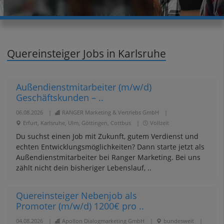
Quereinsteiger Jobs in Karlsruhe
Außendienstmitarbeiter (m/w/d)
Geschäftskunden – ..
06.08.2026
|
RANGER Marketing & Vertriebs GmbH
|
Erfurt, Karlsruhe, Ulm, Göttingen, Cottbus
|
Vollzeit
Du suchst einen Job mit Zukunft, gutem Verdienst und
echten Entwicklungsmöglichkeiten? Dann starte jetzt als
Außendienstmitarbeiter bei Ranger Marketing. Bei uns
zählt nicht dein bisheriger Lebenslauf, ..
Quereinsteiger Nebenjob als
Promoter (m/w/d) 1200€ pro ..
04.08.2026
|
Apollon Dialogmarketing GmbH
|
bundesweit
|