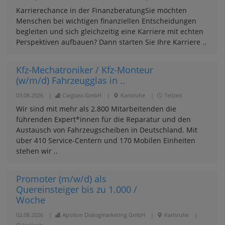
Karrierechance in der FinanzberatungSie möchten
Menschen bei wichtigen finanziellen Entscheidungen
begleiten und sich gleichzeitig eine Karriere mit echten
Perspektiven aufbauen? Dann starten Sie Ihre Karriere ..
Kfz-Mechatroniker / Kfz-Monteur
(w/m/d) Fahrzeugglas in ..
03.08.2026
|
Carglass GmbH
|
Karlsruhe
|
Teilzeit
Wir sind mit mehr als 2.800 Mitarbeitenden die
führenden Expert*innen für die Reparatur und den
Austausch von Fahrzeugscheiben in Deutschland. Mit
über 410 Service-Centern und 170 Mobilen Einheiten
stehen wir ..
Promoter (m/w/d) als
Quereinsteiger bis zu 1.000 /
Woche
02.08.2026
|
Apollon Dialogmarketing GmbH
|
Karlsruhe
|