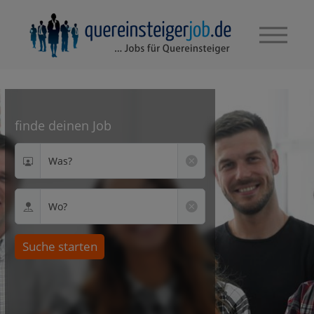
finde deinen Job
Was?
Wo?
Suche starten