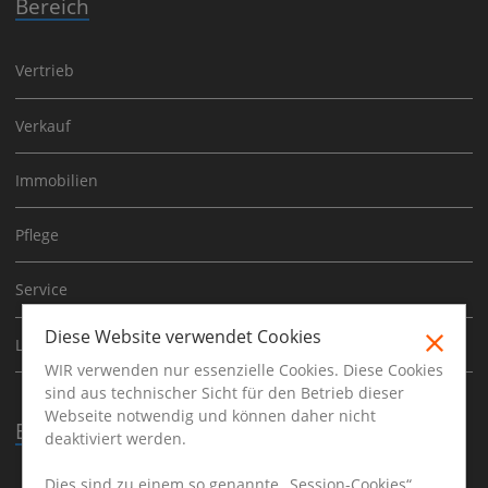
Bereich
Vertrieb
Verkauf
Immobilien
Pflege
Service
Diese Website verwendet Cookies
Logistik
WIR verwenden nur essenzielle Cookies. Diese Cookies
sind aus technischer Sicht für den Betrieb dieser
Webseite notwendig und können daher nicht
Beruf
deaktiviert werden.
Dies sind zu einem so genannte „Session-Cookies“.