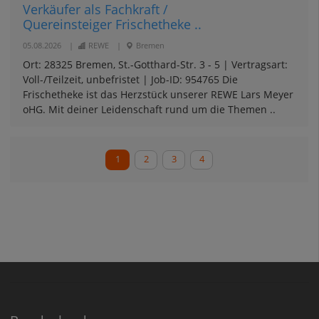
Verkäufer als Fachkraft /
Quereinsteiger Frischetheke ..
05.08.2026
|
REWE
|
Bremen
Ort: 28325 Bremen, St.-Gotthard-Str. 3 - 5 | Vertragsart:
Voll-/Teilzeit, unbefristet | Job-ID: 954765 Die
Frischetheke ist das Herzstück unserer REWE Lars Meyer
oHG. Mit deiner Leidenschaft rund um die Themen ..
1
2
3
4