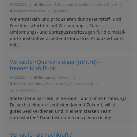
07.08.2026
|
Albrecht + Schumacher Oberflächentechnik GmbH
|
Bassum bei Bremen
|
Vollzeit
Wir entwickeln und produzieren dünne Hartstoff- und
Funktionsschichten auf Zerspanungs-, Stanz-,
Umformungs- und Spritzgusswerkzeugen für die metall-
und kunststoffverarbeitende Industrie. Produziert wird
mit ..
Verkäufer/Quereinsteiger (m/w/d) –
freenet Mobilfunk, ..
07.08.2026
|
BLU agency network
|
Bremen, Wolfsburg, Braunschweig, Gummersbach
|
Teilzeit,Vollzeit
Starte Deine Karriere im Verkauf – auch ohne Erfahrung!
Du suchst einen krisenfesten Job mit Zukunft, willst
gutes Geld verdienen und in einem starken Team
durchstarten? Dann bist du bei uns genau richtig! ..
Verkäufer als Fachkraft /