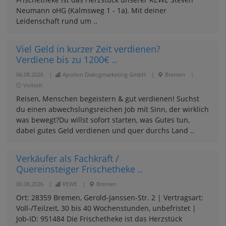
Neumann oHG (Kalmsweg 1 - 1a). Mit deiner
Leidenschaft rund um ..
Viel Geld in kurzer Zeit verdienen?
Verdiene bis zu 1200€ ..
06.08.2026
|
Apollon Dialogmarketing GmbH
|
Bremen
|
Vollzeit
Reisen, Menschen begeistern & gut verdienen! Suchst
du einen abwechslungsreichen Job mit Sinn, der wirklich
was bewegt?Du willst sofort starten, was Gutes tun,
dabei gutes Geld verdienen und quer durchs Land ..
Verkäufer als Fachkraft /
Quereinsteiger Frischetheke ..
06.08.2026
|
REWE
|
Bremen
Ort: 28359 Bremen, Gerold-Janssen-Str. 2 | Vertragsart:
Voll-/Teilzeit, 30 bis 40 Wochenstunden, unbefristet |
Job-ID: 951484 Die Frischetheke ist das Herzstück