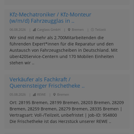
Kfz-Mechatroniker / Kfz-Monteur
(w/m/d) Fahrzeugglas in ..
06.08.2026
|
Carglass GmbH
|
Bremen
|
Teilzeit
Wir sind mit mehr als 2.700Mitarbeitenden die
führenden Expert*innen für die Reparatur und den
Austausch von Fahrzeugscheiben in Deutschland. Mit
über420Service-Centern und 170 Mobilen Einheiten
stehen wir ..
Verkäufer als Fachkraft /
Quereinsteiger Frischetheke ..
05.08.2026
|
REWE
|
Bremen
Ort: 28195 Bremen, 28199 Bremen, 28203 Bremen, 28209
Bremen, 28259 Bremen, 28279 Bremen, 28335 Bremen |
Vertragsart: Voll-/Teilzeit, unbefristet | Job-ID: 954800
Die Frischetheke ist das Herzstück unserer REWE ..