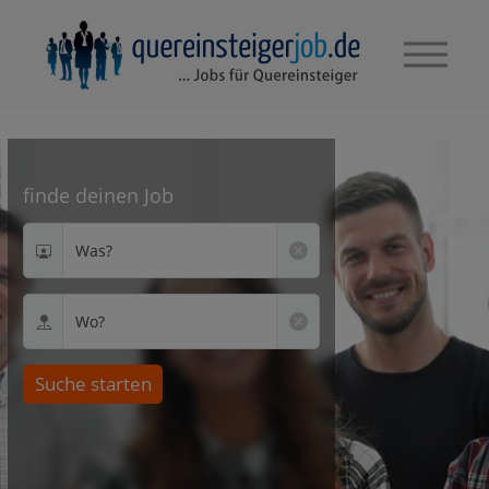
finde deinen Job
Was?
Wo?
Suche starten