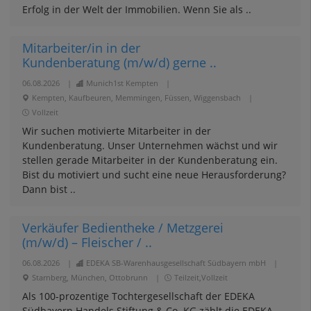
Erfolg in der Welt der Immobilien. Wenn Sie als ..
Mitarbeiter/in in der
Kundenberatung (m/w/d) gerne ..
06.08.2026
|
Munich1st Kempten
|
Kempten, Kaufbeuren, Memmingen, Füssen, Wiggensbach
|
Vollzeit
Wir suchen motivierte Mitarbeiter in der
Kundenberatung. Unser Unternehmen wächst und wir
stellen gerade Mitarbeiter in der Kundenberatung ein.
Bist du motiviert und sucht eine neue Herausforderung?
Dann bist ..
Verkäufer Bedientheke / Metzgerei
(m/w/d) – Fleischer / ..
06.08.2026
|
EDEKA SB-Warenhausgesellschaft Südbayern mbH
|
Starnberg, München, Ottobrunn
|
Teilzeit,Vollzeit
Als 100-prozentige Tochtergesellschaft der EDEKA
Südbayern Handels Stiftung & Co. KG zählt die EDEKA