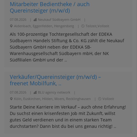
Mitarbeiter Bedientheke / auch
Quereinsteiger (m/w/d)
07.08.2026
|
Neukauf Südbayern GmbH
|
Aidenbach, Eggenfelden, Hengersberg
|
Teilzeit,Vollzeit
Als 100-prozentige Tochtergesellschaft der EDEKA
Südbayern Handels Stiftung & Co. KG zählt die Neukauf
Südbayern GmbH neben der EDEKA SB-
Warenhausgesellschaft Südbayern mbH, der NK
Südfilialen GmbH und der ..
Verkäufer/Quereinsteiger (m/w/d) –
freenet Mobilfunk, ..
07.08.2026
|
BLU agency network
|
Köln, Euskirchen, Hilden, Moers, Recklinghausen
|
Vollzeit
Starte Deine Karriere im Verkauf – auch ohne Erfahrung!
Du suchst einen krisenfesten Job mit Zukunft, willst
gutes Geld verdienen und in einem starken Team
durchstarten? Dann bist du bei uns genau richtig! ..