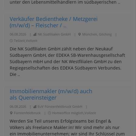
unter den Lebensmittelhändlern im südbayerischen ..
Verkäufer Bedientheke / Metzgerei
(m/w/d) – Fleischer / ..
06.08.2026
|
NK Südfilialen GmbH
|
München, Gilching
|
Teilzeit,Vollzeit
Die NK Südfilialen GmbH zählt neben der Neukauf
Südbayern GmbH, der EDEKA SB-Warenhausgesellschaft
Südbayern mbH und der NK Westfilialen GmbH zu den
Regiegesellschaften des EDEKA Südbayern Verbundes.
Die ..
Immobilienmakler (m/w/d) auch
als Quereinsteiger
06.08.2026
|
EuV Fürstenfeldbruck GmbH
|
Fürstenfeldbruck
|
Homeoffice möglich,Vollzeit
Werden Sie Teil unseres Erfolgsteams bei Engel &
Völkers als Freelance Makler:in! Wir sind mehr als nur
ein Immobilienunternehmen; wir sind Ihr Schlüssel zum