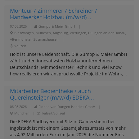
Monteur / Zimmerer / Schreiner /
Handwerker Holzbau (m/w/d) ..
07.08.2026
|
Gumpp & Maier GmbH
|
Binswangen, München, Augsburg, Wertingen, Dillingen an der Donau,
Altenmünster, Zusmarshausen
|
Vollzeit
Holz ist unsere Leidenschaft. Die Gumpp & Maier GmbH
zählt zu den innovativsten Holzbauunternehmen
Deutschlands. Mit modernster Technik und viel Know-
how realisieren wir anspruchsvolle Projekte im Wohn-, ..
Mitarbeiter Bedientheke / auch
Quereinsteiger (m/w/d) EDEKA ..
06.08.2026
|
Florian van Dungen Handels GmbH
|
München
|
Teilzeit,Vollzeit
Die EDEKA Südbayern mit Sitz in Gaimersheim bei
Ingolstadt ist mit einem Gesamtjahresumsatz von mehr
als 4,92 Milliarden Euro im Jahr 2025 die Nummer Eins