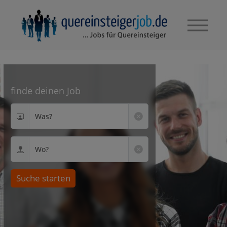
finde deinen Job
Was?
Wo?
Suche starten