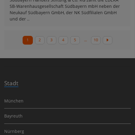
SB-Warenhausgesellschaft Südbayern mbH neben der
Neukauf Südbayern GmbH, der NK Südfilialen GmbH
und der ..
1
2
3
4
5
...
10
Stadt
München
Bayreuth
Nürnberg