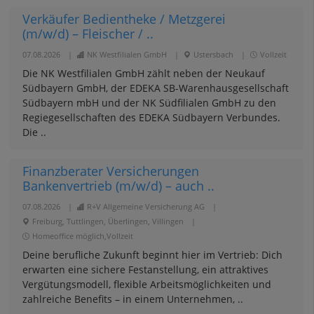
Verkäufer Bedientheke / Metzgerei
(m/w/d) – Fleischer / ..
07.08.2026
|
NK Westfilialen GmbH
|
Ustersbach
|
Vollzeit
Die NK Westfilialen GmbH zählt neben der Neukauf
Südbayern GmbH, der EDEKA SB-Warenhausgesellschaft
Südbayern mbH und der NK Südfilialen GmbH zu den
Regiegesellschaften des EDEKA Südbayern Verbundes.
Die ..
Finanzberater Versicherungen
Bankenvertrieb (m/w/d) – auch ..
07.08.2026
|
R+V Allgemeine Versicherung AG
|
Freiburg, Tuttlingen, Überlingen, Villingen
|
Homeoffice möglich,Vollzeit
Deine berufliche Zukunft beginnt hier im Vertrieb: Dich
erwarten eine sichere Festanstellung, ein attraktives
Vergütungsmodell, flexible Arbeitsmöglichkeiten und
zahlreiche Benefits – in einem Unternehmen, ..