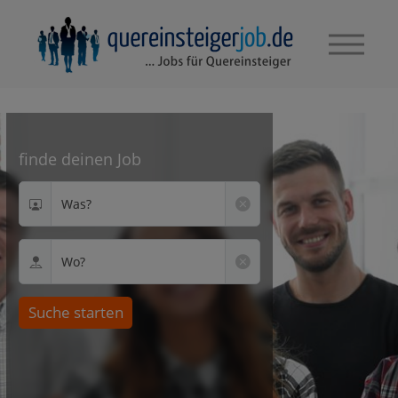
finde deinen Job
Was?
Wo?
Suche starten