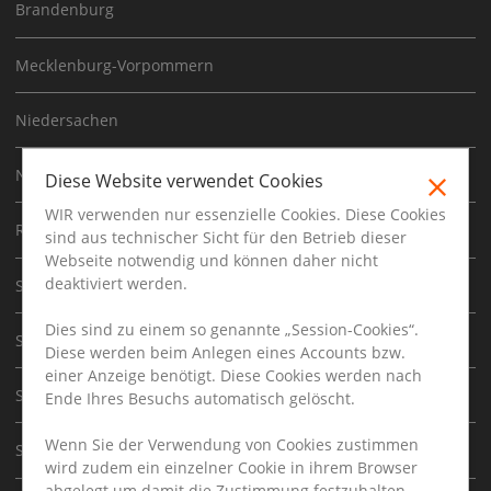
Brandenburg
Mecklenburg-Vorpommern
Niedersachen
Nordrhein Westfalen
Diese Website verwendet Cookies
WIR verwenden nur essenzielle Cookies. Diese Cookies
Rheinland-pfalz
sind aus technischer Sicht für den Betrieb dieser
Webseite notwendig und können daher nicht
deaktiviert werden.
Saarland
Dies sind zu einem so genannte „Session-Cookies“.
Sachsen
Diese werden beim Anlegen eines Accounts bzw.
einer Anzeige benötigt. Diese Cookies werden nach
Sachsen-Anhalt
Ende Ihres Besuchs automatisch gelöscht.
Wenn Sie der Verwendung von Cookies zustimmen
Schleswig-Holstein
wird zudem ein einzelner Cookie in ihrem Browser
abgelegt um damit die Zustimmung festzuhalten.