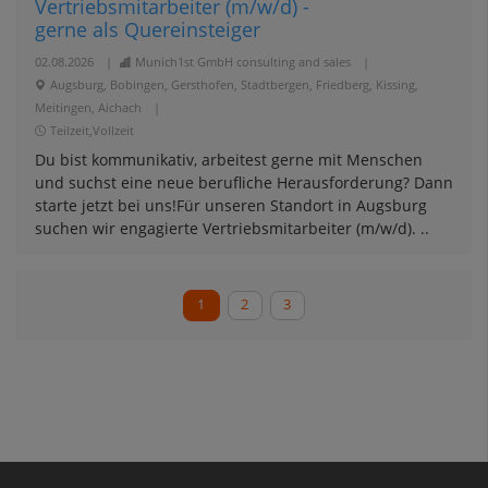
Vertriebsmitarbeiter (m/w/d) -
gerne als Quereinsteiger
02.08.2026
|
Munich1st GmbH consulting and sales
|
Augsburg, Bobingen, Gersthofen, Stadtbergen, Friedberg, Kissing,
Meitingen, Aichach
|
Teilzeit,Vollzeit
Du bist kommunikativ, arbeitest gerne mit Menschen
und suchst eine neue berufliche Herausforderung? Dann
starte jetzt bei uns!Für unseren Standort in Augsburg
suchen wir engagierte Vertriebsmitarbeiter (m/w/d). ..
1
2
3