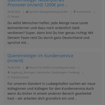
Promoter (m/w/d) 1200€ pro ..
04.08.2026
|
Apollon Dialogmarketing GmbH
|
bundesweit
|
Teilzeit
Du willst Menschen helfen, jede Menge neue Leute
kennenlernen und dazu noch ordentlich Geld
verdienen? Super, dann bist Du hier genau richtig! Mit
Deinem Team reist Du durch ganz Deutschland und
sprichst mit ..
Quereinsteiger im Kundenservice
(m/w/d)
04.08.2026
|
Munich1st GmbH consulting and sales
|
Augsburg, Bobingen, Gersthofen, Stadtbergen, Friedberg
|
Teilzeit,Vollzeit
Für unseren Standort in Ludwigshafen suchen wir neue
Kolleginnen und Kollegen für den Kundenservice.Auch
wenn du bisher in einem anderen Bereich gearbeitet
hast – wir arbeiten dich gründlich ein und ..