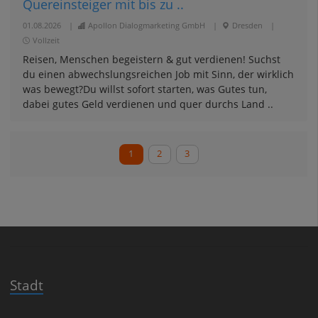
Quereinsteiger mit bis zu ..
01.08.2026
|
Apollon Dialogmarketing GmbH
|
Dresden
|
Vollzeit
Reisen, Menschen begeistern & gut verdienen! Suchst
du einen abwechslungsreichen Job mit Sinn, der wirklich
was bewegt?Du willst sofort starten, was Gutes tun,
dabei gutes Geld verdienen und quer durchs Land ..
1
2
3
Stadt