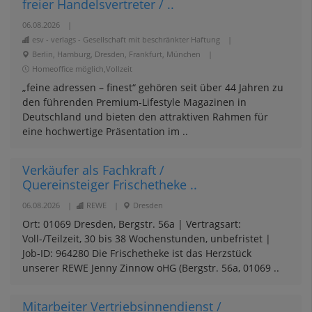
freier Handelsvertreter / ..
06.08.2026
|
esv - verlags - Gesellschaft mit beschränkter Haftung
|
Berlin, Hamburg, Dresden, Frankfurt, München
|
Homeoffice möglich,Vollzeit
„feine adressen – finest“ gehören seit über 44 Jahren zu
den führenden Premium-Lifestyle Magazinen in
Deutschland und bieten den attraktiven Rahmen für
eine hochwertige Präsentation im ..
Verkäufer als Fachkraft /
Quereinsteiger Frischetheke ..
06.08.2026
|
REWE
|
Dresden
Ort: 01069 Dresden, Bergstr. 56a | Vertragsart:
Voll-/Teilzeit, 30 bis 38 Wochenstunden, unbefristet |
Job-ID: 964280 Die Frischetheke ist das Herzstück
unserer REWE Jenny Zinnow oHG (Bergstr. 56a, 01069 ..
Mitarbeiter Vertriebsinnendienst /