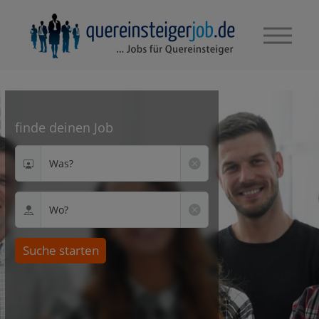
finde deinen Job
Was?
Wo?
Suche starten