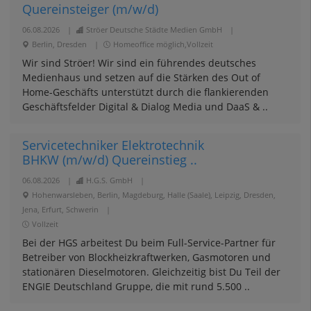
Quereinsteiger (m/w/d)
06.08.2026
|
Ströer Deutsche Städte Medien GmbH
|
Berlin, Dresden
|
Homeoffice möglich,Vollzeit
Wir sind Ströer! Wir sind ein führendes deutsches
Medienhaus und setzen auf die Stärken des Out of
Home-Geschäfts unterstützt durch die flankierenden
Geschäftsfelder Digital & Dialog Media und DaaS & ..
Servicetechniker Elektrotechnik
BHKW (m/w/d) Quereinstieg ..
06.08.2026
|
H.G.S. GmbH
|
Hohenwarsleben, Berlin, Magdeburg, Halle (Saale), Leipzig, Dresden,
Jena, Erfurt, Schwerin
|
Vollzeit
Bei der HGS arbeitest Du beim Full-Service-Partner für
Betreiber von Blockheizkraftwerken, Gasmotoren und
stationären Dieselmotoren. Gleichzeitig bist Du Teil der
ENGIE Deutschland Gruppe, die mit rund 5.500 ..